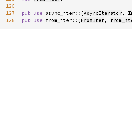
126
127
pub use 
async_iter::{
AsyncIterator
, 
I
128
pub use 
from_iter::{
FromIter
, 
from_it