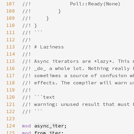
107
108
109
110
111
112
113
114
115
116
117
118
119
120
121
122
123
124
mod 
async_iter
125
mod 
from_iter