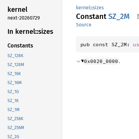
kernel
::
sizes
kernel
Constant
SZ_2M
next-20260729
Source
In kernel::
sizes
pub const SZ_2M: 
u
Constants
SZ_128K
.
0x0020_0000
SZ_128M
SZ_16K
SZ_16M
SZ_1G
SZ_1K
SZ_1M
SZ_256K
SZ_256M
SZ_2G