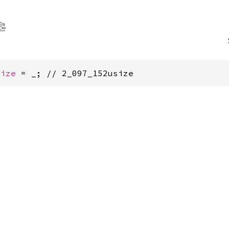
size
 = _; // 2_097_152usize